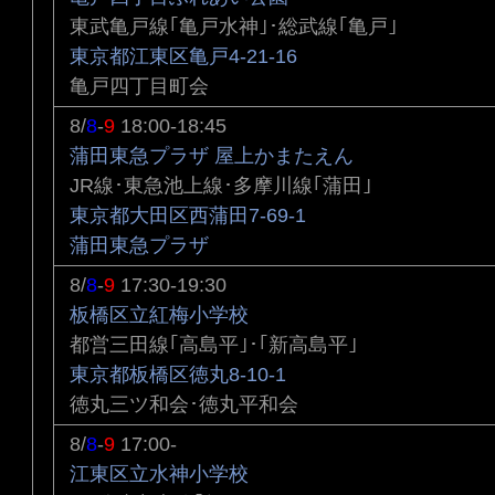
東武亀戸線｢亀戸水神｣･総武線｢亀戸｣
東京都江東区亀戸4-21-16
亀戸四丁目町会
8/
8
-
9
18:00-18:45
蒲田東急プラザ 屋上かまたえん
JR線･東急池上線･多摩川線｢蒲田｣
東京都大田区西蒲田7-69-1
蒲田東急プラザ
8/
8
-
9
17:30-19:30
板橋区立紅梅小学校
都営三田線｢高島平｣･｢新高島平｣
東京都板橋区徳丸8-10-1
徳丸三ツ和会･徳丸平和会
8/
8
-
9
17:00-
江東区立水神小学校