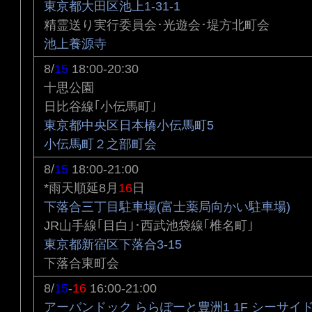
東京都大田区池上1-31-1
精霊送り実行委員会･光遊会･堤方北町会
池上養源寺
8/
15
18:00-20:30
十思公園
日比谷線｢小伝馬町｣
東京都中央区日本橋小伝馬町5
小伝馬町２之部町会
8/
15
18:00-21:00
*雨天順延8月
16
日
下落合三丁目駐車場(富士薬局向かい駐車場)
JR山手線｢目白｣･西武池袋線｢椎名町｣
東京都新宿区下落合3-15
下落合東町会
8/
15
-
16
16:00-21:00
アーバンドック ららぽーと豊洲1 1F シーサイ