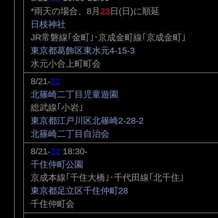
*雨天の場合、8月
23
日(日)に順延
日枝神社
JR常磐線｢金町｣･京成金町線｢京成金町｣
東京都葛飾区東水元4-15-3
水元小合上町町会
8/21-
22
北篠崎二丁目児童遊園
総武線｢小岩｣
東京都江戸川区北篠崎2-28-2
北篠崎二丁目自治会
8/21-
22
18:30-
千住仲町公園
京成本線｢千住大橋｣･千代田線｢北千住｣
東京都足立区千住仲町28
千住仲町会