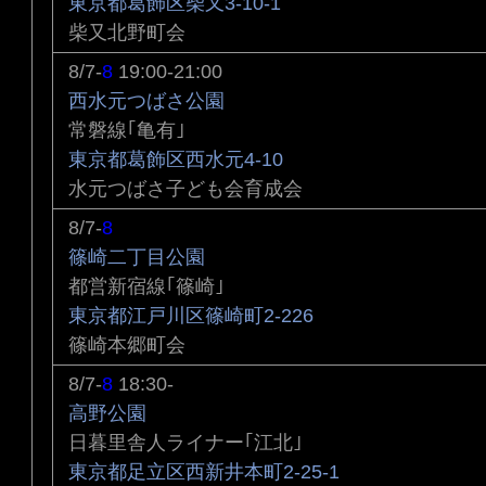
東京都葛飾区柴又3-10-1
柴又北野町会
8/7-
8
19:00-21:00
西水元つばさ公園
常磐線｢亀有｣
東京都葛飾区西水元4-10
水元つばさ子ども会育成会
8/7-
8
篠崎二丁目公園
都営新宿線｢篠崎｣
東京都江戸川区篠崎町2-226
篠崎本郷町会
8/7-
8
18:30-
高野公園
日暮里舎人ライナー｢江北｣
東京都足立区西新井本町2-25-1