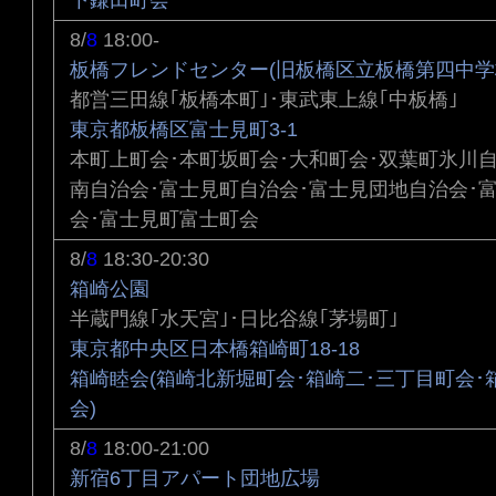
下鎌田町会
8/
8
18:00-
板橋フレンドセンター(旧板橋区立板橋第四中学
都営三田線｢板橋本町｣･東武東上線｢中板橋｣
東京都板橋区富士見町3-1
本町上町会･本町坂町会･大和町会･双葉町氷川
南自治会･富士見町自治会･富士見団地自治会･
会･富士見町富士町会
8/
8
18:30-20:30
箱崎公園
半蔵門線｢水天宮｣･日比谷線｢茅場町｣
東京都中央区日本橋箱崎町18-18
箱崎睦会(箱崎北新堀町会･箱崎二･三丁目町会･
会)
8/
8
18:00-21:00
新宿6丁目アパート団地広場