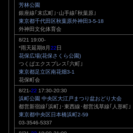
芳林公園
銀座線｢末広町｣･山手線｢秋葉原｣
東京都千代田区秋葉原外神田3-5-18
外神田文化体育会
8/21 19:00-
*雨天延期8月
22
日
花保広場(花保さくら公園)
つくばエクスプレス｢六町｣
東京都足立区南花畑3-1
花保町会
8/21-
22
17:30-20:30
浜町公園 中央区大江戸まつり盆おどり大会
都営新宿線｢浜町｣･東西線･都営浅草線｢人形町｣
東京都中央区日本橋浜町2-59
03-3546-5337