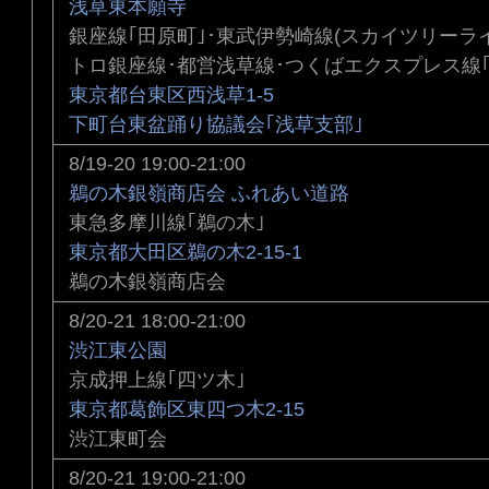
浅草東本願寺
銀座線｢田原町｣･東武伊勢崎線(スカイツリーライ
トロ銀座線･都営浅草線･つくばエクスプレス線｢
東京都台東区西浅草1-5
下町台東盆踊り協議会｢浅草支部｣
8/19-20 19:00-21:00
鵜の木銀嶺商店会 ふれあい道路
東急多摩川線｢鵜の木｣
東京都大田区鵜の木2-15-1
鵜の木銀嶺商店会
8/20-21 18:00-21:00
渋江東公園
京成押上線｢四ツ木｣
東京都葛飾区東四つ木2-15
渋江東町会
8/20-21 19:00-21:00