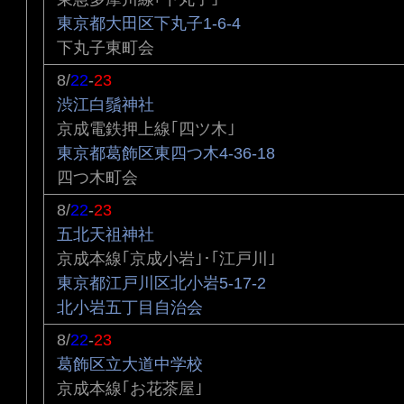
東京都大田区下丸子1-6-4
下丸子東町会
8/
22
-
23
渋江白鬚神社
京成電鉄押上線｢四ツ木｣
東京都葛飾区東四つ木4-36-18
四つ木町会
8/
22
-
23
五北天祖神社
京成本線｢京成小岩｣･｢江戸川｣
東京都江戸川区北小岩5-17-2
北小岩五丁目自治会
8/
22
-
23
葛飾区立大道中学校
京成本線｢お花茶屋｣