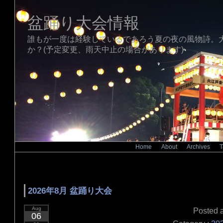
盆踊り大会情報
誰もが一度は経験しているであろう夏の夜の風物詩。
か？(予定変更、雨天中止の場合があります)
Home
|
About
|
Archives
|
T
タグ「2026年」 の検索結果（1/1）
2026年8月 盆踊り大会
Aug
Posted a
06