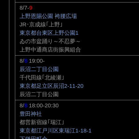
8/7-
9
上野恩賜公園 袴腰広場
JR･京成線｢上野｣
東京都台東区上野公園1
ゐの市盆踊り～不忍夢～
上野中通商店街振興組合
8/
8
19:00-
辰沼二丁目公園
千代田線｢北綾瀬｣
東京都足立区辰沼2-11-20
辰沼二丁目公園
8/
8
18:00-20:30
豊田神社
都営新宿線｢瑞江｣
東京都江戸川区東瑞江1-18-1