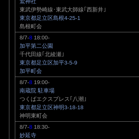
鷲神社
東武伊勢崎線･東武大師線｢西新井｣
東京都足立区島根4-25-1
島根町会
8/7-
8
18:00-
加平第二公園
千代田線｢北綾瀬｣
東京都足立区加平3-5-9
加平町会
8/7-
8
19:00-
南蔵院 駐車場
つくばエクスプレス｢八潮｣
東京都足立区神明3-18-18
神明東町会
8/7-
8
18:30-
妙延寺