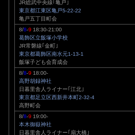
JR総武中央線｢亀戸｣
東京都江東区亀戸5-22-22
亀戸五丁目町会
8/
8
-
9
18:30-21:00
葛飾区立飯塚小学校
JR常磐線｢金町｣
東京都葛飾区南水元1-13-1
飯塚子ども会育成会
8/
8
-
9
18:00-
高野胡録神社
日暮里舎人ライナー｢江北｣
東京都足立区西新井本町2-32-4
高野町会
8/
8
-
9
19:00-
本木御嶽神社
日暮里舎人ライナー｢扇大橋｣