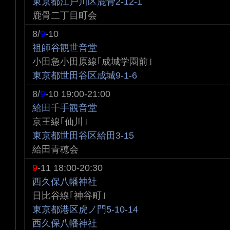
東京都江戸川区鹿骨2-12-1
鹿骨二丁目町会
8/
9
-10
祖師谷観世音堂
小田急小田原線｢成城学園前｣
東京都世田谷区成城9-1-6
8/
9
-10 19:00-21:00
給田千手観音堂
京王線｢仙川｣
東京都世田谷区給田3-15
給田青穂会
9
-11 18:00-20:30
西久保八幡神社
日比谷線｢神谷町｣
東京都港区虎ノ門5-10-14
西久保八幡神社