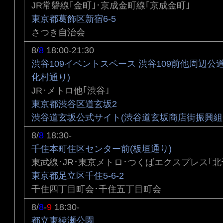
JR常磐線｢金町｣･京成金町線｢京成金町｣
東京都葛飾区新宿6-5
さつき自治会
8/
8
18:00-21:30
渋谷109イベントスペース 渋谷109前他周辺公
化村通り)
JR･メトロ他｢渋谷｣
東京都渋谷区道玄坂2
渋谷道玄坂公式サイト(渋谷道玄坂商店街振興組
8/
8
18:30-
千住本町住区センター前(板垣通り)
東武線･JR･東京メトロ･つくばエクスプレス｢北
東京都足立区千住5-6-2
千住四丁目町会･千住五丁目町会
8/
8
-
9
18:30-
都立東綾瀬公園