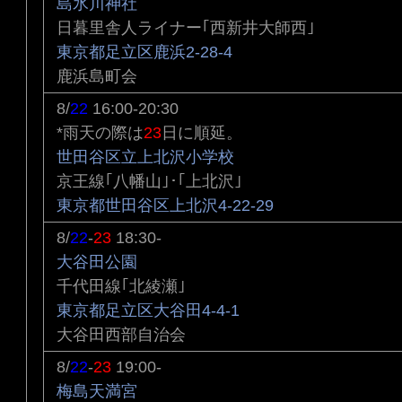
島氷川神社
日暮里舎人ライナー｢西新井大師西｣
東京都足立区鹿浜2-28-4
鹿浜島町会
8/
22
16:00-20:30
*雨天の際は
23
日に順延。
世田谷区立上北沢小学校
京王線｢八幡山｣･｢上北沢｣
東京都世田谷区上北沢4-22-29
8/
22
-
23
18:30-
大谷田公園
千代田線｢北綾瀬｣
東京都足立区大谷田4-4-1
大谷田西部自治会
8/
22
-
23
19:00-
梅島天満宮