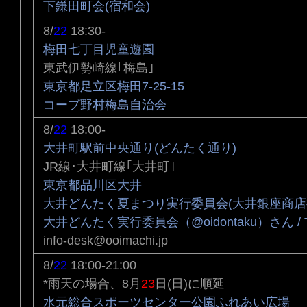
下鎌田町会(宿和会)
8/
22
18:30-
梅田七丁目児童遊園
東武伊勢崎線｢梅島｣
東京都足立区梅田7-25-15
コープ野村梅島自治会
8/
22
18:00-
大井町駅前中央通り(どんたく通り)
JR線･大井町線｢大井町｣
東京都品川区大井
大井どんたく夏まつり実行委員会(大井銀座商店
大井どんたく実行委員会（@oidontaku）さん / Twi
info-desk@ooimachi.jp
8/
22
18:00-21:00
*雨天の場合、8月
23
日(日)に順延
水元総合スポーツセンター公園ふれあい広場