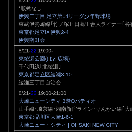
8/21-
22
18:00-21:00
*順延なし
伊興二丁目 足立第14リーグ少年野球場
東武伊勢崎線｢竹ノ塚｣･日暮里舎人ライナー｢谷
東京都足立区伊興2-4
伊興南町会
8/21-
22
19:00-
東綾瀬公園(はと広場)
千代田線｢北綾瀬｣
東京都足立区綾瀬3-10
綾瀬三丁目自治会
8/21-
22
19:00-21:00
大崎ニューシティ 3階Oパティオ
山手線･埼京線･湘南新宿ライン･りんかい線｢大
東京都品川区大崎1-6-1
大崎ニュー・シティ | OHSAKI NEW CITY