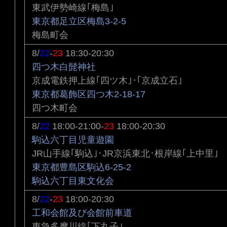
東武伊勢崎線｢梅島｣
東京都足立区梅島3-2-5
梅島町会
8/
22
-
23
18:30-20:30
四つ木白髭神社
京成電鉄押上線｢四ツ木｣･｢京成立石｣
東京都葛飾区四つ木2-18-17
四つ木町会
8/
22
18:00-21:00-
23
18:00-20:30
駒込六丁目児童遊園
JR山手線｢駒込｣･JR京浜東北･根岸線｢上中里｣
東京都豊島区駒込6-25-2
駒込六丁目東文化会
8/
22
-
23
18:00-20:30
工和会館及び会館前車道
東急多摩川線｢下丸子｣