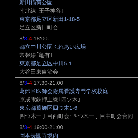
新田稲荷公園
南北線｢王子神谷｣
東京都足立区新田1-18-5
足立区新田町会
8/
3
-
4
18:00-
都立中川公園ふれあい広場
常磐線｢亀有｣
東京都足立区中川5-1
大谷田東自治会
8/
3
-
4
17:30-21:00
葛飾区医師会附属看護専門学校校庭
京成電鉄押上線｢四ツ木｣
東京都葛飾区四つ木1-6
四つ木一丁目西町会･四つ木一丁目中町会合同
8/
3
-
4
19:00-21:00
岡本長圓寺境内