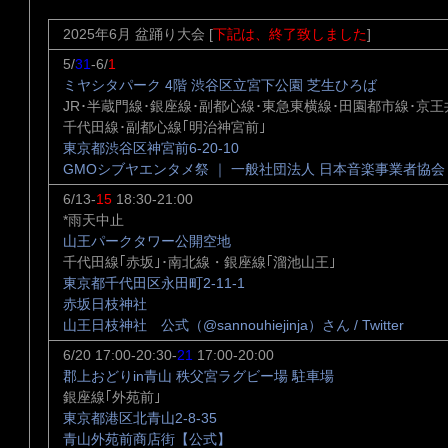
2025年6月 盆踊り大会 [
下記は、終了致しました
]
5/
31
-6/
1
ミヤシタパーク 4階 渋谷区立宮下公園 芝生ひろば
JR･半蔵門線･銀座線･副都心線･東急東横線･田園都市線･京王
千代田線･副都心線｢明治神宮前｣
東京都渋谷区神宮前6-20-10
GMOシブヤエンタメ祭 ｜ 一般社団法人 日本音楽事業者協会 
6/13-
15
18:30-21:00
*雨天中止
山王パークタワー公開空地
千代田線｢赤坂｣･南北線・銀座線｢溜池山王｣
東京都千代田区永田町2-11-1
赤坂日枝神社
山王日枝神社 公式（@sannouhiejinja）さん / Twitter
6/20 17:00-20:30-
21
17:00-20:00
郡上おどりin青山 秩父宮ラグビー場 駐車場
銀座線｢外苑前｣
東京都港区北青山2-8-35
青山外苑前商店街【公式】