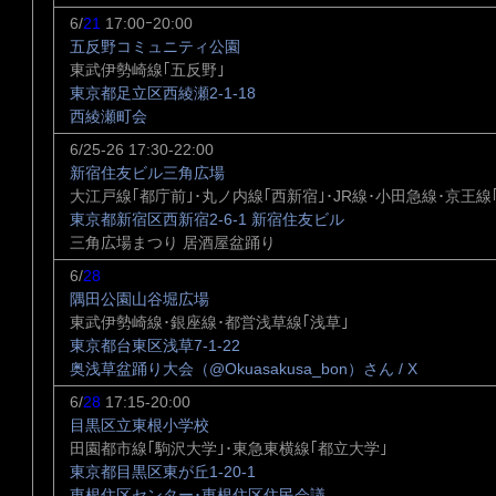
6/
21
17:00ｰ20:00
五反野コミュニティ公園
東武伊勢崎線｢五反野｣
東京都足立区西綾瀬2-1-18
西綾瀬町会
6/25-26 17:30-22:00
新宿住友ビル三角広場
大江戸線｢都庁前｣･丸ノ内線｢西新宿｣･JR線･小田急線･京王線
東京都新宿区西新宿2-6-1 新宿住友ビル
三角広場まつり 居酒屋盆踊り
6/
28
隅田公園山谷堀広場
東武伊勢崎線･銀座線･都営浅草線｢浅草｣
東京都台東区浅草7-1-22
奥浅草盆踊り大会（@Okuasakusa_bon）さん / X
6/
28
17:15-20:00
目黒区立東根小学校
田園都市線｢駒沢大学｣･東急東横線｢都立大学｣
東京都目黒区東が丘1-20-1
東根住区センター･東根住区住民会議