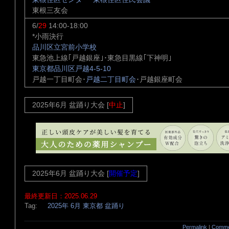
東根三友会
6/
29
14:00-18:00
*小雨決行
品川区立宮前小学校
東急池上線｢戸越銀座｣･東急目黒線｢下神明｣
東京都品川区戸越4-5-10
戸越一丁目町会･
戸越二丁目町会
･戸越銀座町会
2025年6月 盆踊り大会 [
中止
]
2025年6月 盆踊り大会 [
開催予定
]
最終更新日：2025.06.29
Tag:
2025年
6月
東京都
盆踊り
Permalink
|
Comme