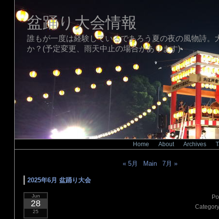
盆踊り大会情報
誰もが一度は経験しているであろう夏の夜の風物詩。
か？(予定変更、雨天中止の場合があります)
Home
|
About
|
Archives
|
T
« 5月
|
Main
|
7月 »
2025年6月 盆踊り大会
Jun
Po
28
Category
25