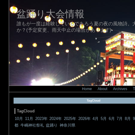
盆踊り大会情報
誰もが一度は経験しているであろう夏の夜の風物詩。
か？(予定変更、雨天中止の場合があります)
Home
|
About
|
Archives
|
T
TagCloud
TagCloud
10月
11月
2023年
2024年
2025年
2026年
4月
5月
6月
7月
8月
都
牛嶋神社祭礼
盆踊り
神奈川県