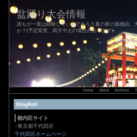
盆踊り大会情報
誰もが一度は経験しているであろう夏の夜の風物詩。
か？(予定変更、雨天中止の場合があります)
Home
|
About
|
Archives
|
T
BlogRoll
都内区サイト
･東京都千代田区
千代田区ホームページ