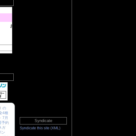
 の
全4種
 7月
Syndicate
荷予約
A ガ
Syndicate this site (XML)
ポン