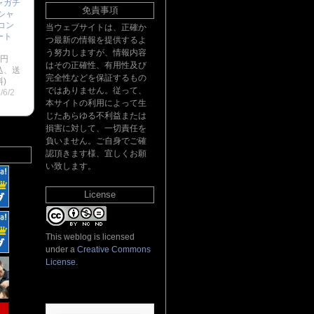
ャガチ
免責事項
シャ
コン
当ウェブサイトは、正確か
ート
つ最新の情報を提供するよ
：
う努力しますが、情報内容
0円
はその正確性、有用性及び
込、送
完全性などを保証するもの
)
ではありません。従って、
/6/2
本サイトの利用によって生
じたあらゆる不利益または
損害に対して、一切責任を
負いません。ご自身でご確
認頂きます様、宜しくお願
い致します。
License
This weblog is licensed
under a
Creative Commons
License
.