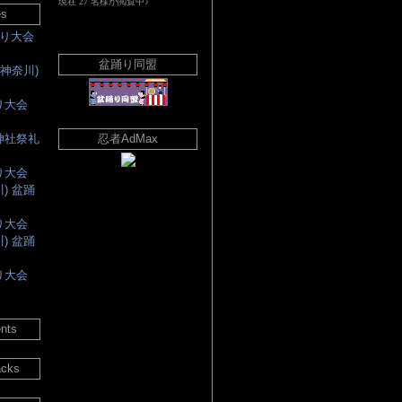
es
踊り大会
盆踊り同盟
(神奈川)
踊り大会
嶋神社祭礼
忍者AdMax
踊り大会
川) 盆踊
踊り大会
川) 盆踊
踊り大会
nts
acks