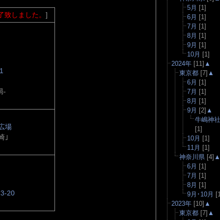
5月
[1]
了致しました。
]
6月
[1]
7月
[1]
8月
[1]
9月
[1]
10月
[1]
2024年
[11]
▲
1
東京都
[7]
▲
6月
[1]
局-
7月
[1]
8月
[1]
9月
[2]
▲
牛嶋神
広場
[1]
崎｣
10月
[1]
11月
[1]
神奈川県
[4]
6月
[1]
7月
[1]
8月
[1]
-20
9月･10月
[1
2023年
[10]
▲
東京都
[7]
▲