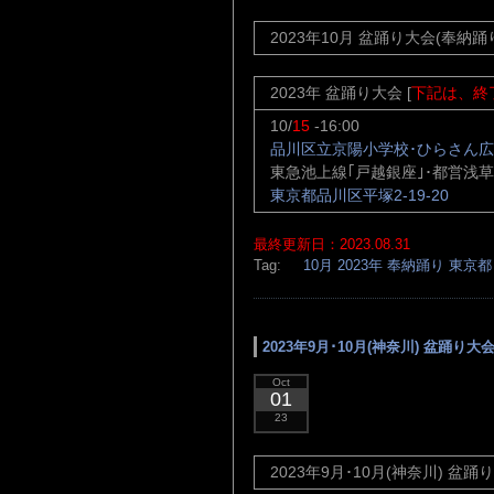
2023年10月 盆踊り大会(奉納踊り
2023年 盆踊り大会 [
下記は、終
10/
15
-16:00
品川区立京陽小学校･ひらさん
東急池上線｢戸越銀座｣･都営浅草
東京都品川区平塚2-19-20
最終更新日：2023.08.31
Tag:
10月
2023年
奉納踊り
東京都
2023年9月･10月(神奈川) 盆踊り大
Oct
01
23
2023年9月･10月(神奈川) 盆踊り