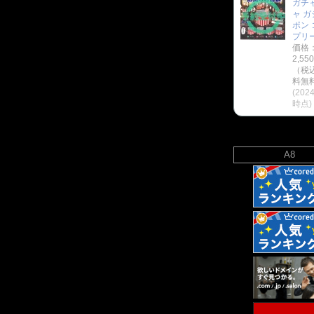
ガチ
ャ ガ
ポン 
プリ
価格
2,55
（税
料無料
(2024
時点)
A8