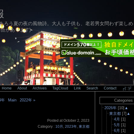
報
あろう夏の夜の風物詩。大人も子供も、老若男女問わず楽しめ
合があります)
Home
|
About
|
Archives
|
TagCloud
|
Link
|
Search
|
Contact
|
┌|∵|┘
24年
|
Main
|
2022年 »
Categories
2026年
[10]
▲
東京都
[7]
▲
4月
[1]
Posted at October 2, 2023
5月
[1]
Category :
10月
,
2023年
,
東京都
6月
[1]