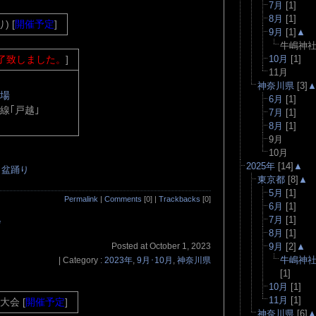
7月
[1]
8月
[1]
) [
開催予定
]
9月
[1]
▲
牛嶋神
了致しました。
]
10月
[1]
11月
神奈川県
[3]
広場
6月
[1]
線｢戸越｣
7月
[1]
8月
[1]
9月
10月
2025年
[14]
▲
盆踊り
東京都
[8]
▲
5月
[1]
Permalink
|
Comments
[0] |
Trackbacks
[0]
6月
[1]
7月
[1]
会
8月
[1]
Posted at October 1, 2023
9月
[2]
▲
牛嶋神
| Category :
2023年
,
9月･10月
,
神奈川県
[1]
10月
[1]
11月
[1]
大会 [
開催予定
]
神奈川県
[6]