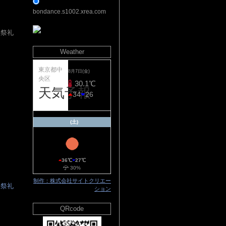
bondance.s1002.xrea.com
社祭礼
Weather
▲
東京都中
8月7日(金)
央区
20%
30.1℃
天気予報
34
26
(土)
36℃
27℃
30%
制作：株式会社サイトクリエー
社祭礼
ション
QRcode
▲