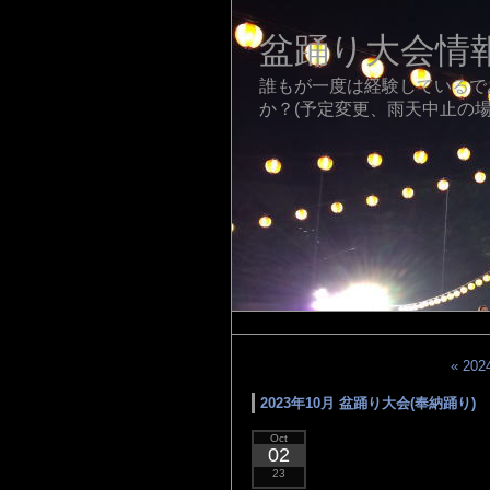
盆踊り大会情
誰もが一度は経験しているで
か？(予定変更、雨天中止の場
« 20
2023年10月 盆踊り大会(奉納踊り)
Oct
02
23