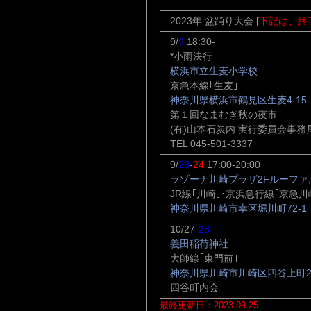
2023年 盆踊り大会 [
下記は、終
9/
9
18:30-
*小雨決行
横浜市立生麦小学校
京急本線｢生麦｣
神奈川県横浜市鶴見区生麦4-15-
第１回なまむぎ秋の夜市
(有)山本石炭内 実行委員会事務
TEL 045-501-3337
9/
23
-
24
17:00-20:00
ラゾーナ川崎プラザ2Fルーファ
JR線｢川崎｣･京浜急行線｢京急川
神奈川県川崎市幸区堀川町72-1
10/27-
28
義田稲荷神社
大師線｢東門前｣
神奈川県川崎市川崎区四谷上町23
四谷町内会
最終更新日：2023.09.25