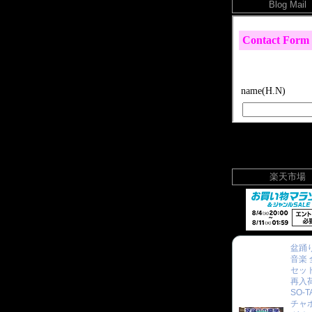
Blog Mail
楽天市場
盆踊り
音楽 
セット
再入
SO-T
チャ