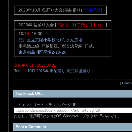
2023年10月 盆踊り大会(奉納踊り) [
開催予定
]
2023年 盆踊り大会 [
下記は、終了致しました。
]
10/
15
-16:00
品川区立京陽小学校･ひらさん広場
東急池上線｢戸越銀座｣･都営浅草線｢戸越｣
東京都品川区平塚2-19-20
最終更新日：2023.08.31
Tag:
10月
2023年
奉納踊り
東京都
盆踊り
|
Comme
Trackback URL
このエントリーのトラックバックURL:
ただし、使用可能なのはOS:Windows・ブラウザ:IEのみです。
Post a Comment