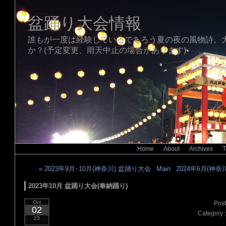
盆踊り大会情報
誰もが一度は経験しているであろう夏の夜の風物詩。
か？(予定変更、雨天中止の場合があります)
Home
|
About
|
Archives
|
T
« 2023年9月･10月(神奈川) 盆踊り大会
|
Main
|
2024年6月(神奈
2023年10月 盆踊り大会(奉納踊り)
Oct
Post
02
Category 
23