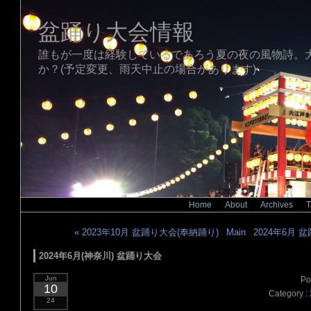
盆踊り大会情報
誰もが一度は経験しているであろう夏の夜の風物詩。
か？(予定変更、雨天中止の場合があります)
Home
|
About
|
Archives
|
T
« 2023年10月 盆踊り大会(奉納踊り)
|
Main
|
2024年6月 
2024年6月(神奈川) 盆踊り大会
Jun
Po
10
Category :
24