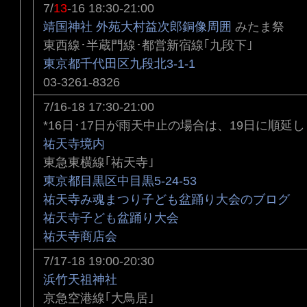
7/
13
-16 18:30-21:00
靖国神社 外苑大村益次郎銅像周囲
みたま祭
東西線･半蔵門線･都営新宿線｢九段下｣
東京都千代田区九段北3-1-1
03-3261-8326
7/16-18 17:30-21:00
*16日･17日が雨天中止の場合は、19日に順延
祐天寺境内
東急東横線｢祐天寺｣
東京都目黒区中目黒5-24-53
祐天寺み魂まつり子ども盆踊り大会のブログ
祐天寺子ども盆踊り大会
祐天寺商店会
7/17-18 19:00-20:30
浜竹天祖神社
京急空港線｢大鳥居｣