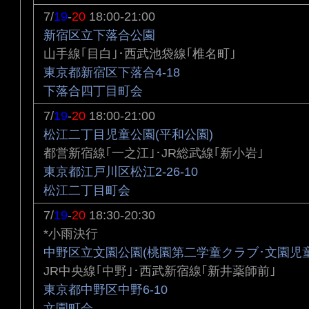
7/
19
-
20
18:00-21:00
新宿区立下落合公園
山手線｢目白｣･西武池袋線｢椎名町｣
東京都新宿区下落合4-18
下落合四丁目町会
7/
19
-
20
18:00-21:00
松江二丁目児童公園(平和公園)
都営新宿線｢一之江｣･JR総武線｢新小岩｣
東京都江戸川区松江2-26-10
松江二丁目町会
7/
19
-
20
18:30-20:30
*小雨決行
中野区立文園公園(桃園第二学童クラブ･文園児童
JR中央線｢中野｣･西武新宿線｢新井薬師前｣
東京都中野区中野6-10
文園町会