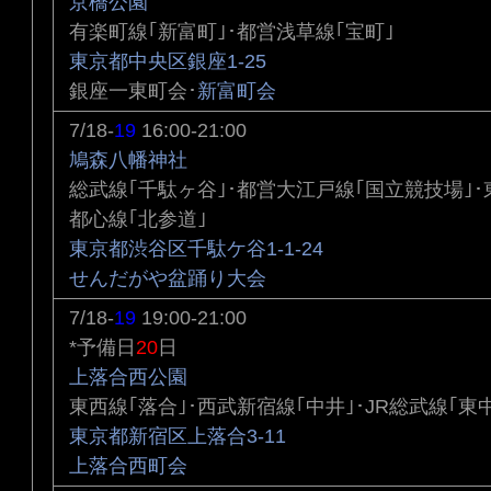
京橋公園
有楽町線｢新富町｣･都営浅草線｢宝町｣
東京都中央区銀座1-25
銀座一東町会･
新富町会
7/18-
19
16:00-21:00
鳩森八幡神社
総武線｢千駄ヶ谷｣･都営大江戸線｢国立競技場｣
都心線｢北参道｣
東京都渋谷区千駄ケ谷1-1-24
せんだがや盆踊り大会
7/18-
19
19:00-21:00
*予備日
20
日
上落合西公園
東西線｢落合｣･西武新宿線｢中井｣･JR総武線｢東
東京都新宿区上落合3-11
上落合西町会