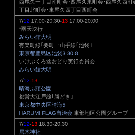
西尾久一丁目南町会･西尾久東町会･西尾久西町
丁目北町会･東尾久四丁目西町会
7/
12
17:00-20:30-
13
17:00-20:00
*雨天決行
みらい館大明
有楽町線｢要町｣･山手線｢池袋｣
東京都豊島区池袋3-30-8
いけぶくろ盆おどり実行委員会
みらい館大明
7/
12
-
13
晴海ふ頭公園
都営大江戸線｢勝どき｣
東京都中央区晴海5
HARUMI FLAG自治会
東部地区公園グループ
7/
12
-
13
18:30-20:30
居木神社