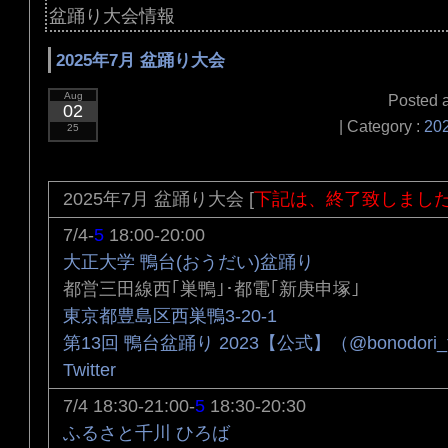
盆踊り大会情報
2025年7月 盆踊り大会
Aug
Posted a
02
| Category :
20
25
2025年7月 盆踊り大会 [
下記は、終了致しまし
7/4-
5
18:00-20:00
大正大学 鴨台(おうだい)盆踊り
都営三田線西｢巣鴨｣･都電｢新庚申塚｣
東京都豊島区西巣鴨3-20-1
第13回 鴨台盆踊り 2023【公式】（@bonodori_t
Twitter
7/4 18:30-21:00-
5
18:30-20:30
ふるさと千川 ひろば