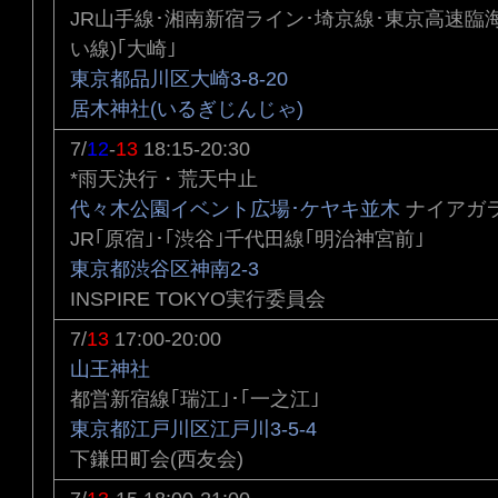
JR山手線･湘南新宿ライン･埼京線･東京高速臨
い線)｢大崎｣
東京都品川区大崎3-8-20
居木神社(いるぎじんじゃ)
7/
12
-
13
18:15-20:30
*雨天決行・荒天中止
代々木公園イベント広場･ケヤキ並木
ナイアガ
JR｢原宿｣･｢渋谷｣千代田線｢明治神宮前｣
東京都渋谷区神南2-3
INSPIRE TOKYO実行委員会
7/
13
17:00-20:00
山王神社
都営新宿線｢瑞江｣･｢一之江｣
東京都江戸川区江戸川3-5-4
下鎌田町会(西友会)