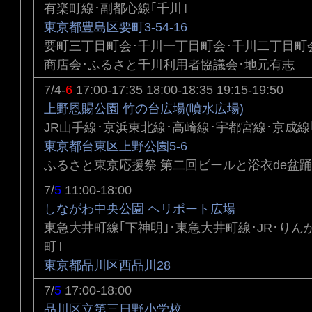
有楽町線･副都心線｢千川｣
東京都豊島区要町3-54-16
要町三丁目町会･千川一丁目町会･千川二丁目町
商店会･ふるさと千川利用者協議会･地元有志
7/4-
6
17:00-17:35 18:00-18:35 19:15-19:50
上野恩賜公園 竹の台広場(噴水広場)
JR山手線･京浜東北線･高崎線･宇都宮線･京成線
東京都台東区上野公園5-6
ふるさと東京応援祭 第二回ビールと浴衣de盆
7/
5
11:00-18:00
しながわ中央公園 ヘリポート広場
東急大井町線｢下神明｣･東急大井町線･JR･りん
町｣
東京都品川区西品川28
7/
5
17:00-18:00
品川区立第三日野小学校