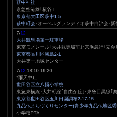
萩中神社
京急空港線｢糀谷｣
東京都大田区萩中1-5
萩中町会
･オーベルグランディオ萩中自治会･新
7/
12
大井競馬場第一駐車場
東京モノレール｢大井競馬場前｣･京浜急行｢立会
東京都品川区勝島2-1
大井第一地域センター
7/
12
18:10-19:20
*雨天中止
世田谷区立八幡小学校
東急東横線･大井町線｢自由が丘｣･東急目黒線｢奥
東京都世田谷区玉川田園調布2-17-15
九品仏まちづくりセンター(青少年九品仏地区委
小学校PTA