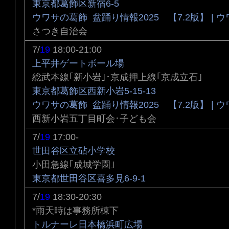
東京都葛飾区新宿6-5
ウワサの葛飾 盆踊り情報2025 【7.2版】 | 
さつき自治会
7/
19
18:00-21:00
上平井ゲートボール場
総武本線｢新小岩｣･京成押上線｢京成立石｣
東京都葛飾区西新小岩5-15-13
ウワサの葛飾 盆踊り情報2025 【7.2版】 | 
西新小岩五丁目町会･子ども会
7/
19
17:00-
世田谷区立砧小学校
小田急線｢成城学園｣
東京都世田谷区喜多見6-9-1
7/
19
18:30-20:30
*雨天時は事務所棟下
トルナーレ日本橋浜町広場