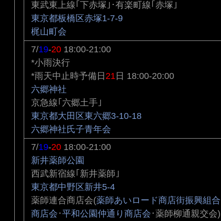
東武東上線｢下赤塚｣･有楽町線｢赤塚｣
東京都板橋区赤塚1-7-9
梶山町会
7/
19
-
20
18:00-21:00
*小雨決行
*雨天中止時予備日
21
日 18:00-20:00
六郷神社
京急線｢六郷土手｣
東京都大田区東六郷3-10-18
六郷神社氏子青年会
7/
19
-
20
18:00-21:00
新井薬師公園
西武新宿線｢新井薬師｣
東京都中野区新井5-4
薬師連合商店会(
薬師あいロード商店街振興組合
商店会
･
平和公園仲通り商店会
･薬師柳通親交会)