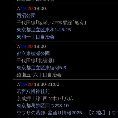
7/
19
-
20
18:00-
西沼公園
千代田線｢綾瀬｣･JR常磐線｢亀有｣
東京都足立区東和1-15-15
東和一丁目自治会
7/
19
-
20
18:00-
都立東綾瀬公園
千代田線｢北綾瀬｣
東京都足立区東綾瀬5-3
綾瀬五･六丁目自治会
7/
19
-
20
18:30-21:00
若宮八幡神社前
京成押上線｢四ツ木｣･｢八広｣
東京都葛飾区四つ木3-10
ウワサの葛飾 盆踊り情報2025 【7.2版】 | 