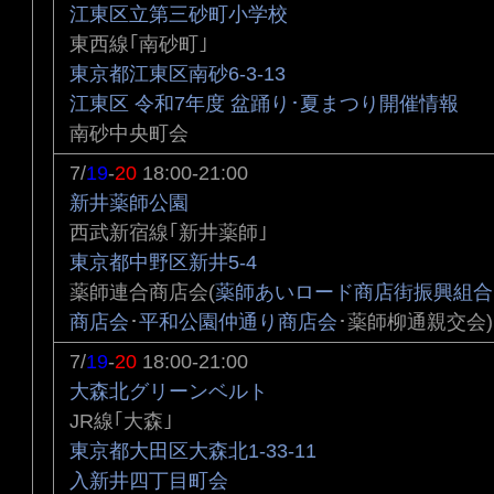
江東区立第三砂町小学校
東西線｢南砂町｣
東京都江東区南砂6-3-13
江東区 令和7年度 盆踊り･夏まつり開催情報
南砂中央町会
7/
19
-
20
18:00-21:00
新井薬師公園
西武新宿線｢新井薬師｣
東京都中野区新井5-4
薬師連合商店会(
薬師あいロード商店街振興組合
商店会
･
平和公園仲通り商店会
･薬師柳通親交会)
7/
19
-
20
18:00-21:00
大森北グリーンベルト
JR線｢大森｣
東京都大田区大森北1-33-11
入新井四丁目町会