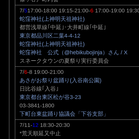
7/
5
17:00-18:00 19:15-21:00-
6
17:00-19:00 19:3
蛇窪神社(上神明天祖神社)
都営浅草線｢中延｣･大井町線｢中延｣
東京都品川区二葉4-4-12
蛇窪神社(上神明天祖神社)
蛇窪神社 公式（@hebikubojinja）さん / X
スネークタウンの夏祭り実行委員会
7/
6
-8 19:00-21:00
あさがお祭り盆踊り(入谷南公園)
日比谷線｢入谷｣
東京都台東区松が谷3-23
03-3841-1800
下町台東盆踊り協議会「下谷支部」
7/11-
12
18:30-20:30
*荒天順延又中止