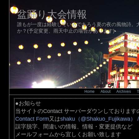
盆踊り大会情報
誰もが一度は経験しているであろう夏の夜の風物詩。
か？(予定変更、雨天中止の場合があります)
Home
|
About
|
Archives
|
T
●お知らせ
当サイトのContact サーバーダウンしております
Contact Form
又は
shaku（@Shakuo_Fujikawa） /
誤字脱字、間違いの情報、情報・変更提供など
メールフォームから宜しくお願い致します