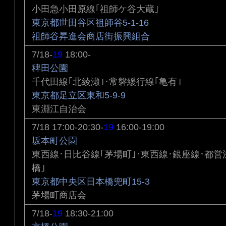
小田急小田原線｢祖師ケ谷大蔵｣
東京都世田谷区祖師谷5-1-16
祖師谷昇進会商店街振興組合
7/18-
19
18:00-
稗田公園
千代田線｢北綾瀬｣･常磐緩行線｢亀有｣
東京都足立区東和5-9-9
東淵江自治会
7/18 17:00-20:30-
19
16:00-19:00
坂本町公園
東西線･日比谷線｢茅場町｣･東西線･銀座線･都営
橋｣
東京都中央区日本橋兜町15-3
茅場町商店会
7/18-
19
18:30-21:00