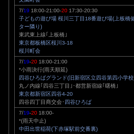
7/
19
18:00-21:00-
20
17:30-20:30
子どもの遊び場 桜川三丁目18番遊び場(上板橋
ター隣り)
東武東上線｢上板橋｣
東京都板橋区桜川3-18
桜川町会
7/
19
-
20
18:00-21:00
*小雨決行(雨天順延)
四谷ひろばグランド(旧新宿区立四谷第四小学校
丸ノ内線｢四谷三丁目｣･都営新宿線｢曙橋｣
東京都新宿区四谷4-20
四谷四丁目商交会･
四谷ひろば
7/
19
-
20
18:00-
*(雨天中止)
中田出世稲荷(下赤塚駅前交番裏)