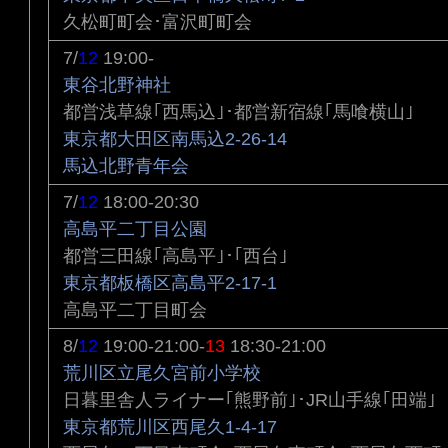
久松町町会･富沢町町会
7/
12
19:00-
東谷北野神社
都営浅草線｢西馬込｣･都営新宿線｢馬喰横山｣
東京都大田区南馬込2-26-14
馬込北野青年会
7/
12
18:00-20:30
高島平二丁目公園
都営三田線｢高島平｣･｢西台｣
東京都板橋区高島平2-17-1
高島平二丁目町会
8/
12
19:00-21:00-
13
18:30-21:00
荒川区立尾久宮前小学校
日暮里舎人ライナー｢熊野前｣･JR山手線｢田端｣
東京都荒川区西尾久1-4-17