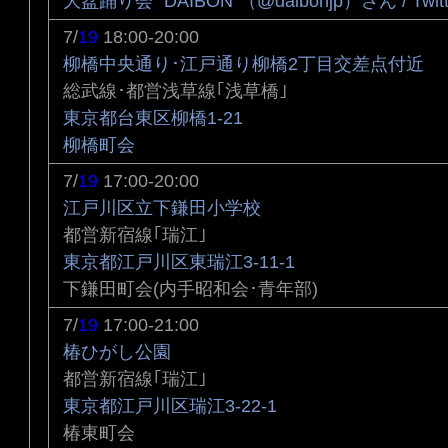
大盆踊り会 "DAIBON"（@daibonjp）さん / Twitt
7/
19
18:00-20:00
柳橋中央通り･江戸通り柳橋2丁目交差点付近
総武線･都営浅草線｢浅草橋｣
東京都台東区柳橋1-21
柳橋町会
7/
19
17:00-20:00
江戸川区立下鎌田小学校
都営新宿線｢瑞江｣
東京都江戸川区東瑞江3-11-1
下鎌田町会(内手昭和会･青年部)
7/
19
17:00-21:00
椿ひがし公園
都営新宿線｢瑞江｣
東京都江戸川区瑞江3-22-1
椿東町会