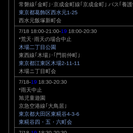
常磐線｢金町｣･京成金町線｢京成金町｣ バス｢養護
東京都葛飾区西水元1-25
西水元飯塚新町会
7/18 18:00-21:00-
19
18:00-20:30
*荒天･雨天の場合中止
木場二丁目公園
東西線｢木場｣･｢門前仲町｣
東京都江東区木場2-11-11
木場ニ丁目町会
7/18-
19
18:30-20:30
*雨天中止
旭児童遊園
京急空港線｢大鳥居｣
東京都大田区東糀谷4-3-6
東糀谷四・五・六町会
7/18-
19
18:30-20:30