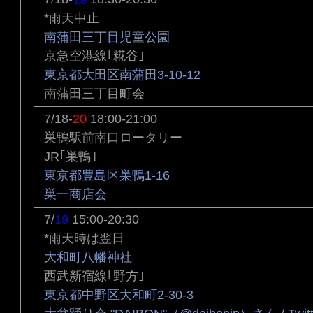
*雨天中止
南蒲田三丁目児童公園
京急空港線｢糀谷｣
東京都大田区南蒲田3-10-12
南蒲田三丁目町会
7/18-
20
18:00-21:00
巣鴨駅前南口ロータリー
JR｢巣鴨｣
東京都豊島区巣鴨1-16
巣一商店会
7/
19
15:00-20:30
*雨天時は翌日
大和町八幡神社
西武新宿線｢野方｣
東京都中野区大和町2-30-3