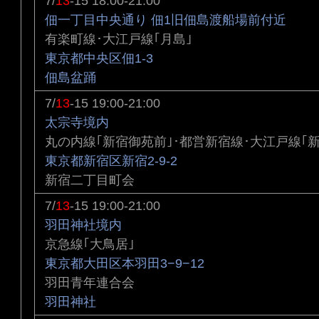
7/
13
-15 18:00-21:00
佃一丁目中央通り 佃1旧佃島渡船場前付近
有楽町線･大江戸線｢月島｣
東京都中央区佃1-3
佃島盆踊
7/
13
-15 19:00-21:00
太宗寺境内
丸の内線｢新宿御苑前｣･都営新宿線･大江戸線｢新
東京都新宿区新宿2-9-2
新宿二丁目町会
7/
13
-15 19:00-21:00
羽田神社境内
京急線｢大鳥居｣
東京都大田区本羽田3−9−12
羽田青年連合会
羽田神社