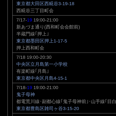
東京都大田区西糀谷3-19-18
西糀谷三丁目町会
7/17-
19
19:00-21:00
新あづま通り(西和町会会館前)
半蔵門線｢押上｣
東京都墨田区押上1-17-5
押上西和町会
7/18 19:00-20:30
中央区立月島第一小学校
有楽町線｢月島｣
東京都中央区月島4-15-1
7/18-
19
19:00-21:00
鬼子母神
都電荒川線･副都心線｢鬼子母神前｣･山手線｢目白
東京都豊島区雑司ヶ谷3-15-20