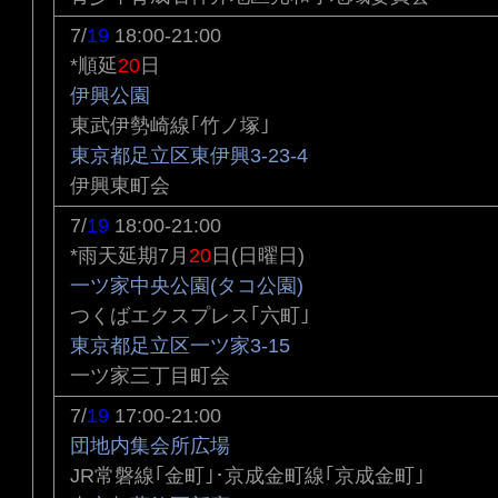
7/
19
18:00-21:00
*順延
20
日
伊興公園
東武伊勢崎線｢竹ノ塚｣
東京都足立区東伊興3-23-4
伊興東町会
7/
19
18:00-21:00
*雨天延期7月
20
日(日曜日)
一ツ家中央公園(タコ公園)
つくばエクスプレス｢六町｣
東京都足立区一ツ家3-15
一ツ家三丁目町会
7/
19
17:00-21:00
団地内集会所広場
JR常磐線｢金町｣･京成金町線｢京成金町｣