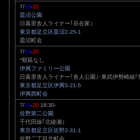
7/
19
-
20
皿沼公園
日暮里舎人ライナー｢谷在家｣
東京都足立区皿沼2-25-1
皿沼町会
7/
19
-
20
*順延なし
伊興ファミリー公園
日暮里舎人ライナー｢舎人公園｣･東武伊勢崎線｢
東京都足立区伊興5-21-5
伊興西町会
7/
19
-
20
18:30-
佐野第二公園
千代田線｢北綾瀬｣
東京都足立区佐野2-31-1
佐野二丁目北町会