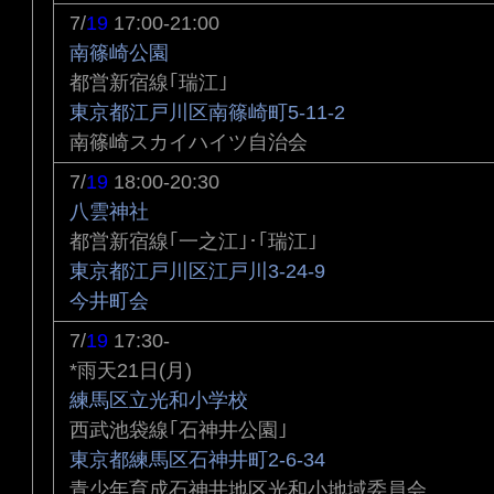
7/
19
17:00-21:00
南篠崎公園
都営新宿線｢瑞江｣
東京都江戸川区南篠崎町5-11-2
南篠崎スカイハイツ自治会
7/
19
18:00-20:30
八雲神社
都営新宿線｢一之江｣･｢瑞江｣
東京都江戸川区江戸川3-24-9
今井町会
7/
19
17:30-
*雨天21日(月)
練馬区立光和小学校
西武池袋線｢石神井公園｣
東京都練馬区石神井町2-6-34
青少年育成石神井地区光和小地域委員会