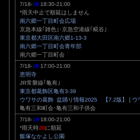
7/18-
19
18:30-21:00
*雨天中止で順延はしません
南六郷一丁目町会広場
京急本線｢雑色｣･京急空港線｢糀谷｣
東京都大田区南六郷1-13-3
南六郷一丁目町会青年部
南六郷一丁目町会
7/18-
19
17:00-21:00
恵明寺
JR常磐線｢亀有｣
東京都葛飾区亀有3-39
ウワサの葛飾 盆踊り情報2025 【7.2版】 | 
亀有三和町会･亀有三和子供会
7/18-
19
18:00-21:00
*雨天時
20
に順延
飯塚なかよし公園