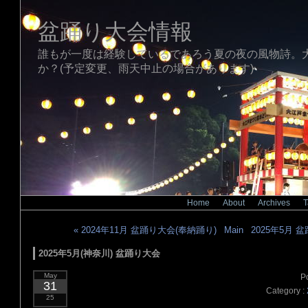
盆踊り大会情報
誰もが一度は経験しているであろう夏の夜の風物詩。
か？(予定変更、雨天中止の場合があります)
Home
|
About
|
Archives
|
T
« 2024年11月 盆踊り大会(奉納踊り)
|
Main
|
2025年5月 
2025年5月(神奈川) 盆踊り大会
May
P
31
Category :
25