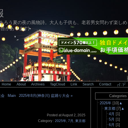
報
あろう夏の夜の風物詩。大人も子供も、老若男女問わず楽しめ
合があります)
Home
|
About
|
Archives
|
TagCloud
|
Link
|
Search
|
Contact
|
┌|∵|┘
大会
|
Main
|
2025年8月(神奈川) 盆踊り大会 »
Categories
2026年
[10]
▲
東京都
[7]
▲
4月
[1]
Posted at August 2, 2025
5月
[1]
Category :
2025年
,
7月
,
東京都
6月
[1]