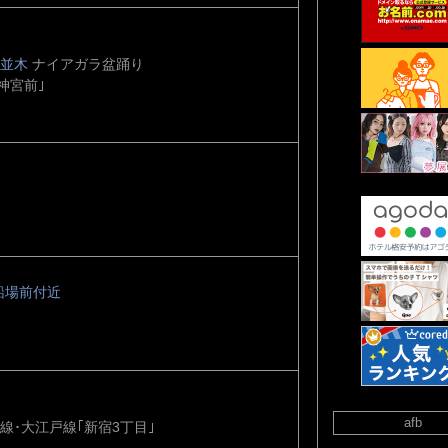
キ並木
ナイアガラ盆踊り
神宮前｣
船場前付近
afb
線･大江戸線｢新宿3丁目｣