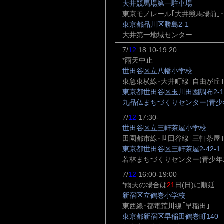
大井競馬場第一駐車場
東京モノレール｢大井競馬場前｣･
東京都品川区勝島2-1
大井第一地域センター
7/
12
18:10-19:20
*雨天中止
世田谷区立八幡小学校
東急東横線･大井町線｢自由が丘｣
東京都世田谷区玉川田園調布2-17
九品仏まちづくりセンター(青少
7/
12
17:30-
世田谷区立三軒茶屋小学校
田園都市線･世田谷線｢三軒茶屋｣
東京都世田谷区三軒茶屋2-42-1
若林まちづくりセンター(青少年
7/
12
16:00-19:00
*雨天の場合は
21
日(日)に順延
新宿区立鶴巻小学校
東西線･都電荒川線｢早稲田｣
東京都新宿区早稲田鶴巻町140