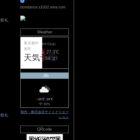
bondance.s1002.xrea.com
社祭礼
Weather
▲
東京都中
8月7日(金)
央区
10%
27.3℃
天気予報
34
27
(日)
35℃
26℃
30%
制作：株式会社サイトクリエー
社祭礼
ション
QRcode
▲