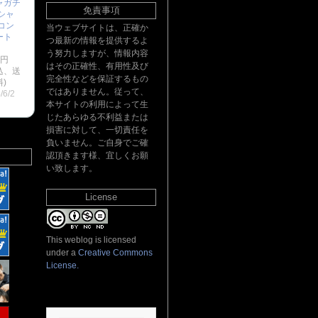
ャガチ
免責事項
シャ
コン
当ウェブサイトは、正確か
ート
つ最新の情報を提供するよ
：
う努力しますが、情報内容
0円
はその正確性、有用性及び
込、送
完全性などを保証するもの
)
ではありません。従って、
/6/2
本サイトの利用によって生
じたあらゆる不利益または
損害に対して、一切責任を
負いません。ご自身でご確
認頂きます様、宜しくお願
い致します。
License
This weblog is licensed
under a
Creative Commons
License
.