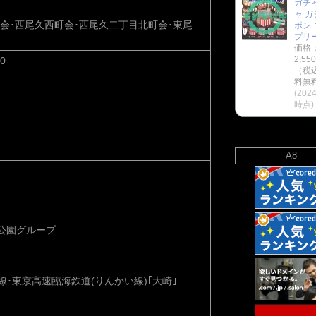
ガチ
ャ ガ
会･西尾久西町会･西尾久二丁目北町会･東尾
ポン 
プリ
価格
2,55
00
（税
料無料
(2024
時点)
A8
公園グループ
線･東京高速臨海鉄道(りんかい線)｢大崎｣