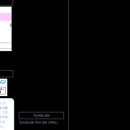
 の
全4種
 7月
Syndicate
荷予約
A ガ
Syndicate this site (XML)
ポン