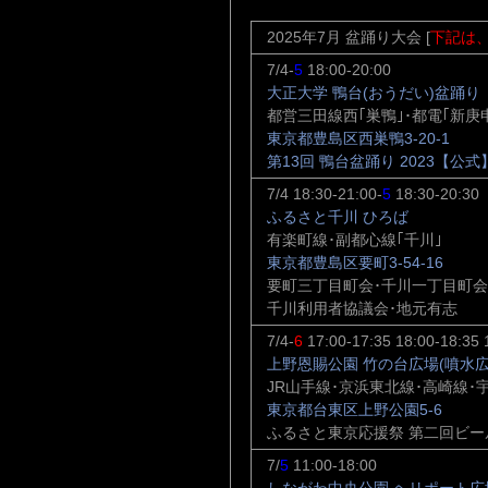
2025年7月 盆踊り大会 [
下記は
7/4-
5
18:00-20:00
大正大学 鴨台(おうだい)盆踊り
都営三田線西｢巣鴨｣･都電｢新庚
東京都豊島区西巣鴨3-20-1
第13回 鴨台盆踊り 2023【公式】（@b
7/4 18:30-21:00-
5
18:30-20:30
ふるさと千川 ひろば
有楽町線･副都心線｢千川｣
東京都豊島区要町3-54-16
要町三丁目町会･千川一丁目町会
千川利用者協議会･地元有志
7/4-
6
17:00-17:35 18:00-18:35 
上野恩賜公園 竹の台広場(噴水広
JR山手線･京浜東北線･高崎線･
東京都台東区上野公園5-6
ふるさと東京応援祭 第二回ビー
7/
5
11:00-18:00