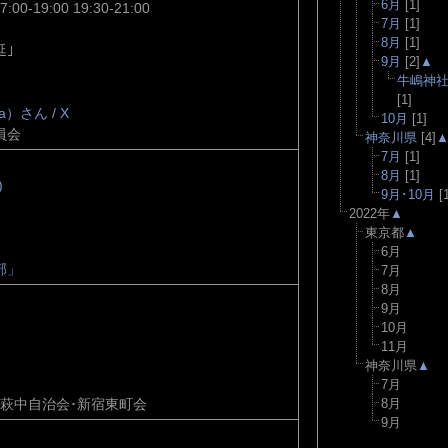
6月
[1]
7:00-19:00 19:30-21:00
7月
[1]
8月
[1]
延｣
9月
[2]
▲
牛嶋神
[1]
a）さん / X
10月
[1]
員会
神奈川県
[4]
7月
[1]
8月
[1]
)
9月･10月
[1
2022年
▲
東京都
▲
6月
部」
7月
8月
9月
10月
11月
神奈川県
▲
7月
萩中自治会･新宿東町会
8月
9月