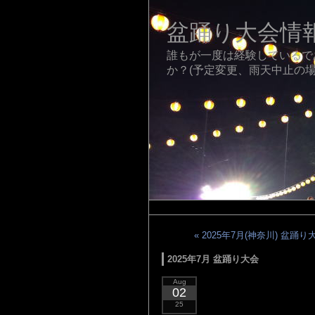
盆踊り大会情
誰もが一度は経験しているで
か？(予定変更、雨天中止の場
« 2025年7月(神奈川) 盆踊り
2025年7月 盆踊り大会
Aug
02
25