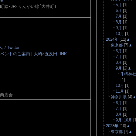
場
5月
[1]
町線･JR･りんかい線｢大井町｣
6月
[1]
7月
[1]
8月
[1]
9月
[1]
10月
[1]
2024年
[11]
▲
東京都
[7]
▲
 Twitter
6月
[1]
ベントのご案内 | 大崎×五反田LINK
7月
[1]
8月
[1]
9月
[2]
▲
牛嶋神
[1]
10月
[1]
11月
[1]
場商店会
神奈川県
[4]
6月
[1]
7月
[1]
8月
[1]
9月･10月
[1
2023年
[10]
▲
東京都
[7]
▲