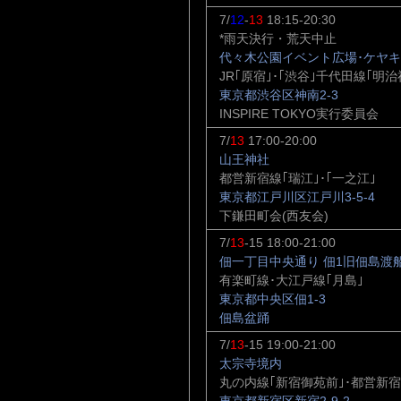
7/
12
-
13
18:15-20:30
*雨天決行・荒天中止
代々木公園イベント広場･ケヤ
JR｢原宿｣･｢渋谷｣千代田線｢明治
東京都渋谷区神南2-3
INSPIRE TOKYO実行委員会
7/
13
17:00-20:00
山王神社
都営新宿線｢瑞江｣･｢一之江｣
東京都江戸川区江戸川3-5-4
下鎌田町会(西友会)
7/
13
-15 18:00-21:00
佃一丁目中央通り 佃1旧佃島渡
有楽町線･大江戸線｢月島｣
東京都中央区佃1-3
佃島盆踊
7/
13
-15 19:00-21:00
太宗寺境内
丸の内線｢新宿御苑前｣･都営新宿