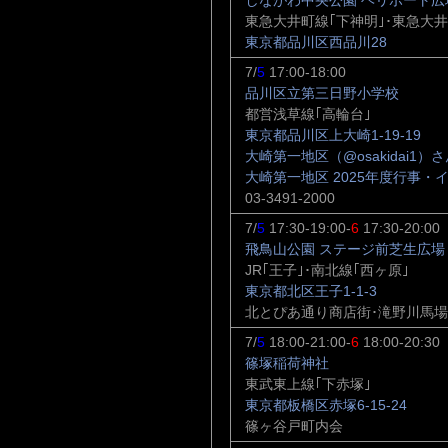
しながわ中央公園 ヘリポート広
東急大井町線｢下神明｣･東急大井
東京都品川区西品川28
7/
5
17:00-18:00
品川区立第三日野小学校
都営浅草線｢高輪台｣
東京都品川区上大崎1-19-19
大崎第一地区（@osakidai1）さん /
大崎第一地区 2025年度行事・イ
03-3491-2000
7/
5
17:30-19:00-
6
17:30-20:00
飛鳥山公園 ステージ前芝生広場
JR｢王子｣･南北線｢西ヶ原｣
東京都北区王子1-1-3
北とぴあ通り商店街･滝野川馬
7/
5
18:00-21:00-
6
18:00-20:30
篠塚稲荷神社
東武東上線｢下赤塚｣
東京都板橋区赤塚6-15-24
篠ヶ谷戸町内会