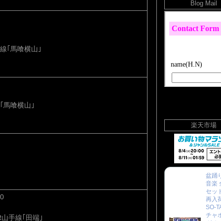
Blog Mail
線｢馬喰横山｣
｢馬喰横山｣
楽天市場
盆踊り
音楽 
セット
00
再入
SO-T
チャ
R山手線｢田端｣