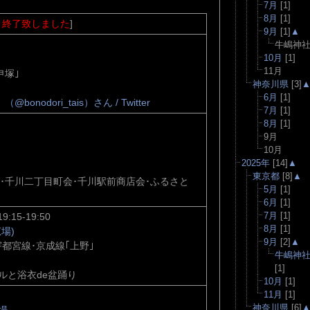
7月
[1]
8月
[1]
、終了致しました
]
9月
[1]
▲
牛嶋神
10月
[1]
11月
申塚｣
神奈川県
[3]
6月
[1]
onodori_tais）さん / Twitter
7月
[1]
8月
[1]
9月
10月
2025年
[14]
▲
東京都
[8]
▲
･千川二丁目町会･千川駅前商店会･ふるさと
5月
[1]
6月
[1]
7月
[1]
19:15-19:50
8月
[1]
場)
9月
[2]
▲
宇都宮線･京成線｢上野｣
牛嶋神
[1]
ルと浴衣de盆踊り
10月
[1]
11月
[1]
神奈川県
[6]