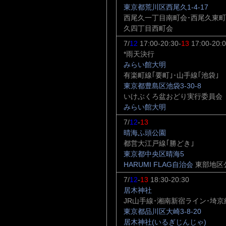
東京都荒川区西尾久1-4-17
西尾久一丁目南町会･西尾久東町
久四丁目西町会
7/
12
17:00-20:30-
13
17:00-20:
*雨天決行
みらい館大明
有楽町線｢要町｣･山手線｢池袋｣
東京都豊島区池袋3-30-8
いけぶくろ盆おどり実行委員会
みらい館大明
7/
12
-
13
晴海ふ頭公園
都営大江戸線｢勝どき｣
東京都中央区晴海5
HARUMI FLAG自治会
東部地区
7/
12
-
13
18:30-20:30
居木神社
JR山手線･湘南新宿ライン･埼京
東京都品川区大崎3-8-20
居木神社(いるぎじんじゃ)