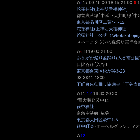
7/
5
17:00-18:00 19:15-21:00-
6
1
蛇窪神社(上神明天祖神社)
都営浅草線｢中延｣･大井町線｢中
東京都品川区二葉4-4-12
蛇窪神社(上神明天祖神社)
蛇窪神社 公式（@hebikubojinj
スネークタウンの夏祭り実行委
7/
6
-8 19:00-21:00
あさがお祭り盆踊り(入谷南公園
日比谷線｢入谷｣
東京都台東区松が谷3-23
03-3841-1800
下町台東盆踊り協議会「下谷支
7/11-
12
18:30-20:30
*荒天順延又中止
萩中神社
京急空港線｢糀谷｣
東京都大田区萩中1-5
萩中町会
･オーベルグランディオ
7/
12