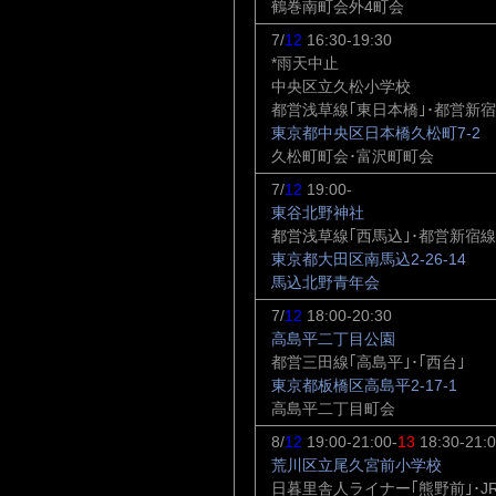
鶴巻南町会外4町会
7/
12
16:30-19:30
*雨天中止
中央区立久松小学校
都営浅草線｢東日本橋｣･都営新宿
東京都中央区日本橋久松町7-2
久松町町会･富沢町町会
7/
12
19:00-
東谷北野神社
都営浅草線｢西馬込｣･都営新宿線
東京都大田区南馬込2-26-14
馬込北野青年会
7/
12
18:00-20:30
高島平二丁目公園
都営三田線｢高島平｣･｢西台｣
東京都板橋区高島平2-17-1
高島平二丁目町会
8/
12
19:00-21:00-
13
18:30-21:
荒川区立尾久宮前小学校
日暮里舎人ライナー｢熊野前｣･J