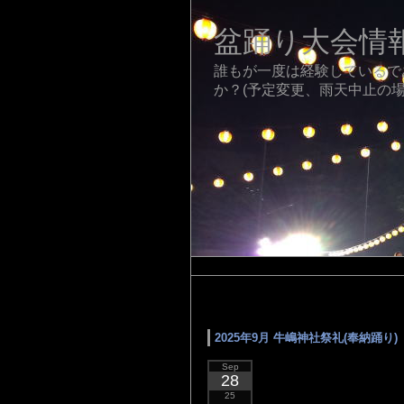
盆踊り大会情
誰もが一度は経験しているで
か？(予定変更、雨天中止の場
タグ「牛嶋神社祭礼」 の検
2025年9月 牛嶋神社祭礼(奉納踊り)
Sep
28
25