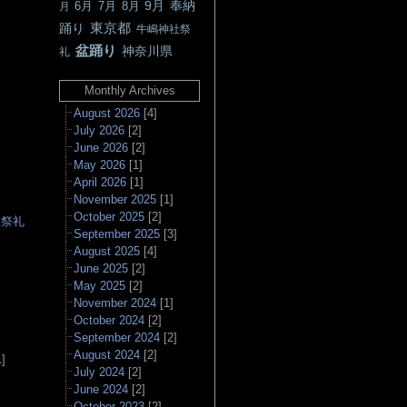
9月
奉納
6月
7月
8月
月
東京都
踊り
牛嶋神社祭
盆踊り
神奈川県
礼
Monthly Archives
August 2026
[4]
July 2026
[2]
June 2026
[2]
May 2026
[1]
April 2026
[1]
November 2025
[1]
October 2025
[2]
社祭礼
September 2025
[3]
August 2025
[4]
June 2025
[2]
May 2025
[2]
▲
November 2024
[1]
October 2024
[2]
September 2024
[2]
August 2024
[2]
]
July 2024
[2]
June 2024
[2]
October 2023
[2]