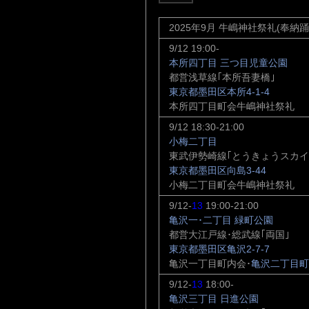
2025年9月 牛嶋神社祭礼(奉納踊り
9/12 19:00-
本所四丁目 三つ目児童公園
都営浅草線｢本所吾妻橋｣
東京都墨田区本所4-1-4
本所四丁目町会牛嶋神社祭礼
9/12 18:30-21:00
小梅二丁目
東武伊勢崎線｢とうきょうスカイ
東京都墨田区向島3-44
小梅二丁目町会牛嶋神社祭礼
9/12-
13
19:00-21:00
亀沢一･二丁目 緑町公園
都営大江戸線･総武線｢両国｣
東京都墨田区亀沢2-7-7
亀沢一丁目町内会･
亀沢二丁目町
9/12-
13
18:00-
亀沢三丁目 日進公園