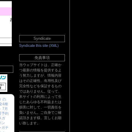
Syndicate
Syndicate this site (XML)
免責事項
当ウェブサイトは、正確か
つ最新の情報を提供するよ
う努力しますが、情報内容
はその正確性、有用性及び
完全性などを保証するもの
ではありません。従って、
本サイトの利用によって生
 の
じたあらゆる不利益または
全4種
損害に対して、一切責任を
 7月
負いません。ご自身でご確
荷予約
認頂きます様、宜しくお願
A ガ
ポン
い致します。
ャガチ