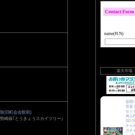
楽天市場
盆踊り
音楽 
セット
側(旧町会会館前)
再入
伊勢崎線｢とうきょうスカイツリー｣
SO-T
チャ
ガチ