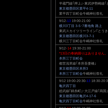
半蔵門線｢押上｣･東武伊勢崎線
東京都墨田区業平4-11
業平四丁目町会牛嶋神社祭礼
9/12-
13
19:00-21:00
横川3丁目 3-5･7番地角 路上
東武スカイツリーライン｢とうき
東京都墨田区横川3-7-1
横川三丁目町会牛嶋神社祭礼
9/12･
14
19:30-21:00
*13日の奉納踊りはありません。
本所三丁目町会
都営浅草線｢本所吾妻橋｣
東京都墨田区本所3
本所三丁目町会
牛嶋神社祭礼
9/12 19:00-20:30-
13
18:30-20:3
亀沢四丁目
総武線｢錦糸町｣･大江戸線｢両国｣
東京都墨田区亀沢4-17-6
亀沢四丁目町会
牛嶋神社祭礼