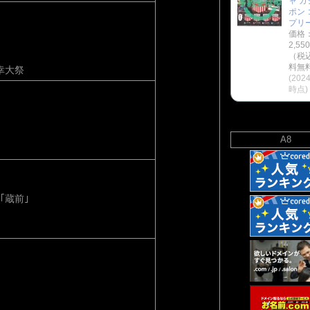
ャ ガ
ポン 
プリ
価格
2,55
（税
料無料
幸大祭
(2024
時点)
A8
｢蔵前｣