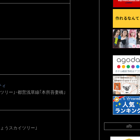
ティ
ツリー｣･都営浅草線｢本所吾妻橋｣
afb
ょうスカイツリー｣