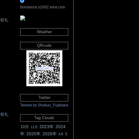
bondance.s1002.xrea.com
社祭礼
Weather
▲
QRcode
Twitter
Tweets by Shakuo_Fujikawa
社祭礼
Tag Clouds
2023年
2024
10月
11月
年
2025年
2026年
5
4月
▲