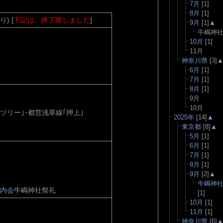
7月
[1]
8月
[1]
) [
下記は、終了致しました
]
9月
[1]
▲
牛嶋神
10月
[1]
11月
神奈川県
[3]
6月
[1]
7月
[1]
8月
[1]
9月
10月
ツリー｣･都営浅草線｢押上｣
2025年
[14]
▲
東京都
[8]
▲
5月
[1]
6月
[1]
7月
[1]
8月
[1]
9月
[2]
▲
牛嶋神
内会
牛嶋神社祭礼
[1]
10月
[1]
11月
[1]
神奈川県
[6]