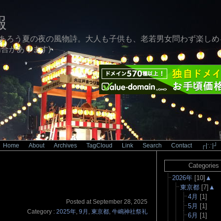
報
あろう夏の夜の風物詩。大人も子供も、老若男女問わず楽しめ
合があります)
Home
|
About
|
Archives
|
TagCloud
|
Link
|
Search
|
Contact
|
┌|∵|┘
索結果（1/1）
Categories
2026年
[10]
▲
東京都
[7]
▲
4月
[1]
Posted at September 28, 2025
5月
[1]
Category :
2025年
,
9月
,
東京都
,
牛嶋神社祭礼
6月
[1]