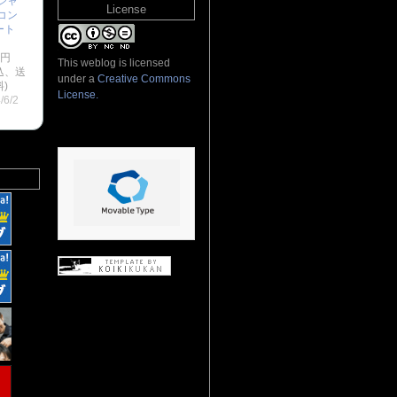
シャ
License
コン
ート
：
0円
This weblog is licensed
込、送
under a
Creative Commons
)
License
.
/6/2