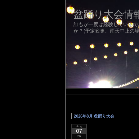
盆踊り大会情
誰もが一度は経験しているで
か？(予定変更、雨天中止の場
タグ「8月」 の検索結果（
2026年8月 盆踊り大会
Aug
07
26