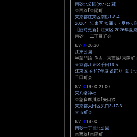
南砂北公園(カバ公園)
東西線｢東陽町｣
東京都江東区南砂1-8-4
2026年 江東区 盆踊り・夏祭り
【随時更新】江東区 2026年夏
南砂一･二丁目町会
8/7-
8
-20:30
江東公園
半蔵門線｢住吉｣･東西線｢東陽町｣
東京都江東区千田16-5
江東区 令和7年度 盆踊り･夏ま
千田町会
8/7-
8
19:00-21:00
東八幡神社
東急多摩川線｢矢口渡｣
東京都大田区矢口3-17-3
古市町会
8/7-
8
18:00-
南砂一丁目北公園
東西線｢東陽町｣