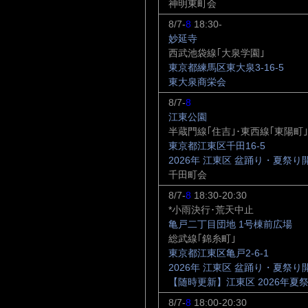
神明東町会
8/7-
8
18:30-
妙延寺
西武池袋線｢大泉学園｣
東京都練馬区東大泉3-16-5
東大泉商栄会
8/7-
8
江東公園
半蔵門線｢住吉｣･東西線｢東陽町｣
東京都江東区千田16-5
2026年 江東区 盆踊り・夏祭り
千田町会
8/7-
8
18:30-20:30
*小雨決行･荒天中止
亀戸二丁目団地 1号棟前広場
総武線｢錦糸町｣
東京都江東区亀戸2-6-1
2026年 江東区 盆踊り・夏祭り
【随時更新】江東区 2026年夏
8/7-
8
18:00-20:30