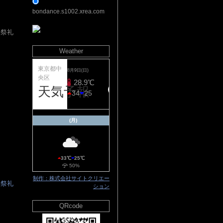
bondance.s1002.xrea.com
社祭礼
Weather
▲
東京都中
8月9日(日)
央区
20%
28.9℃
天気予報
34
25
(月)
33℃
25℃
50%
制作：株式会社サイトクリエー
社祭礼
ション
QRcode
▲