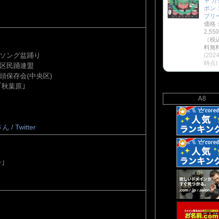
ャ ガ
ポン 
プリ
価格
2,55
（税
料無料
アニメソング盆踊り
(2024
時点)
千代田区民踊連盟
浜町音頭保存会(中央区)
｢秋葉原｣
A8
/ Twitter
｣