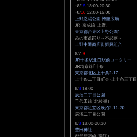
･8/
15
18:00-20:30
･8/
16
12:00-15:00
上野恩賜公園 袴腰広場
JR･京成線｢上野｣
東京都台東区上野公園1
ゐの市盆踊り～不忍夢～
上野中通商店街振興組合
8/7-
9
JR十条駅北口駅前ロータリー
JR埼京線｢十条｣
東京都北区上十条2-17
上十条二丁目町会･上十条三丁目
8/
8
19:00-
辰沼二丁目公園
千代田線｢北綾瀬｣
東京都足立区辰沼2-11-20
辰沼二丁目公園
8/
8
18:00-20:30
豊田神社
都営新宿線｢瑞江｣