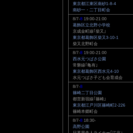
東京都江東区南砂1-8-4
南砂一・二丁目町会
8/7-
8
19:00-21:00
葛飾区立北野小学校
京成金町線｢柴又｣
東京都葛飾区柴又3-10-1
柴又北野町会
8/7-
8
19:00-21:00
西水元つばさ公園
常磐線｢亀有｣
東京都葛飾区西水元4-10
水元つばさ子ども会育成会
8/7-
8
篠崎二丁目公園
都営新宿線｢篠崎｣
東京都江戸川区篠崎町2-226
篠崎本郷町会
8/7-
8
18:30-
高野公園
日暮里舎人ライナー｢江北｣