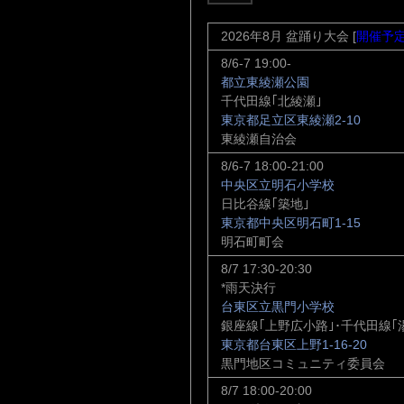
2026年8月 盆踊り大会 [
開催予
8/6-7 19:00-
都立東綾瀬公園
千代田線｢北綾瀬｣
東京都足立区東綾瀬2-10
東綾瀬自治会
8/6-7 18:00-21:00
中央区立明石小学校
日比谷線｢築地｣
東京都中央区明石町1-15
明石町町会
8/7 17:30-20:30
*雨天決行
台東区立黒門小学校
銀座線｢上野広小路｣･千代田線｢湯
東京都台東区上野1-16-20
黒門地区コミュニティ委員会
8/7 18:00-20:00