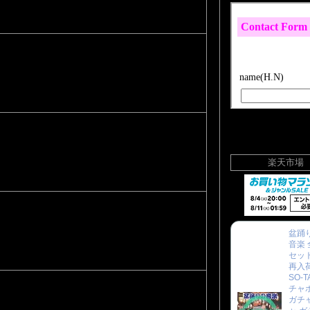
楽天市場
盆踊り
音楽 
セット
再入
SO-T
チャ
ガチ