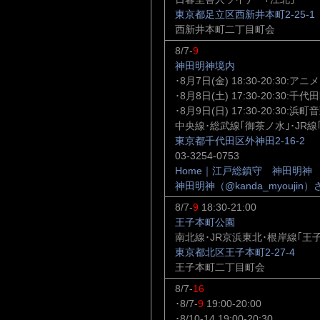
東京都足立区西新井本町2-25-1
西新井本町二丁目町会
8/7-
9
神田明神境内
･8月7日(金) 18:30-20:30:
･8月8日(土) 17:30-20:30:
･8月9日(日) 17:30-20:30:
中央線･総武線｢御茶ノ水｣･JR線
東京都千代田区外神田2-16-2
03-3254-0753
Home｜江戸総鎮守 神田明神
神田明神（@kanda_myoujin）さん 
8/7-
9
18:30-21:00
王子本町公園
南北線･JR京浜東北･根岸線｢王子
東京都北区王子本町2-27-4
王子本町二丁目町会
8/7-
16
･8/7-
9
19:00-20:00
･8/10-14 19:00-20:30