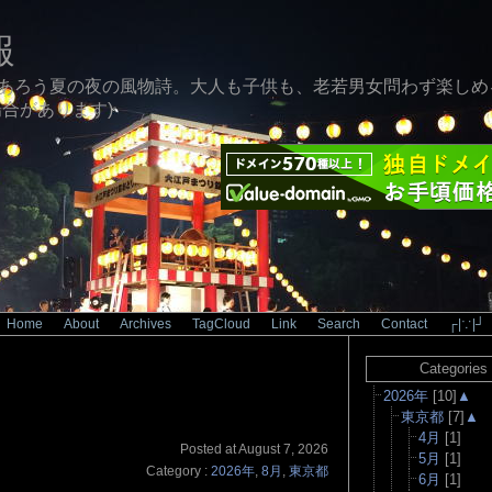
報
あろう夏の夜の風物詩。大人も子供も、老若男女問わず楽しめ
合があります)
Home
|
About
|
Archives
|
TagCloud
|
Link
|
Search
|
Contact
|
┌|∵|┘
1/1）
Categories
2026年
[10]
▲
東京都
[7]
▲
4月
[1]
Posted at August 7, 2026
5月
[1]
Category :
2026年
,
8月
,
東京都
6月
[1]