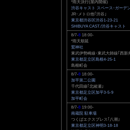
*雨天決行(屋内開催)
渋谷キャスト スペース･ガーデン
JR･メトロ他｢渋谷｣
東京都渋谷区渋谷1-23-21
SHIBUYA CAST./渋谷キャスト
8/7-
8
18:00-
*雨天順延
鷲神社
東武伊勢崎線･東武大師線｢西新
東京都足立区島根4-25-1
島根町会
8/7-
8
18:00-
加平第二公園
千代田線｢北綾瀬｣
東京都足立区加平3-5-9
加平町会
8/7-
8
19:00-
南蔵院 駐車場
つくばエクスプレス｢八潮｣
東京都足立区神明3-18-18