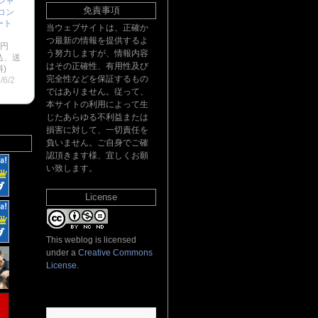
シャ
免責事項
コン
ート
当ウェブサイトは、正確か
：
つ最新の情報を提供するよ
0円
う努力しますが、情報内容
込、送
はその正確性、有用性及び
)
完全性などを保証するもの
/6/2
ではありません。従って、
本サイトの利用によって生
じたあらゆる不利益または
損害に対して、一切責任を
負いません。ご自身でご確
認頂きます様、宜しくお願
い致します。
License
This weblog is licensed
under a
Creative Commons
License
.