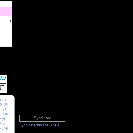
 の
全4種
 7月
荷予約
Syndicate
A ガ
ポン
Syndicate this site (XML)
ャガチ